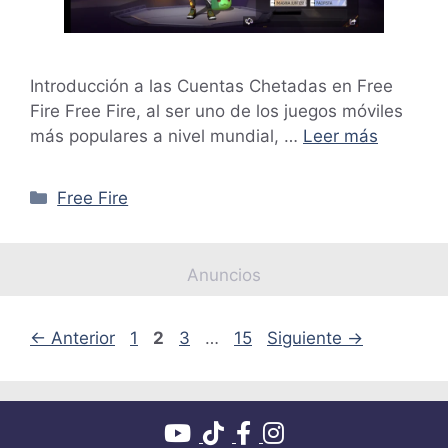
Introducción a las Cuentas Chetadas en Free
Fire Free Fire, al ser uno de los juegos móviles
más populares a nivel mundial, …
Leer más
Categorías
Free Fire
Anuncios
Página
Página
Página
Página
←
Anterior
1
2
3
…
15
Siguiente
→